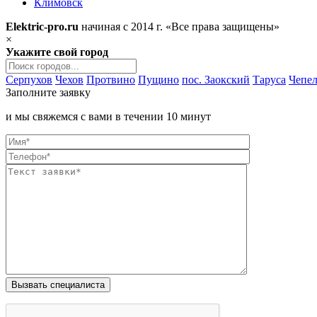
Климовск
Elektric-pro.ru
начиная с 2014 г. «Все права защищены»
×
Укажите свой город
Серпухов
Чехов
Протвино
Пущино
пос. Заокский
Таруса
Чепел
Заполните заявку
и мы свяжемся с вами в течении 10 минут