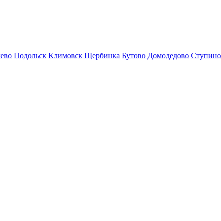
ево
Подольск
Климовск
Щербинка
Бутово
Домодедово
Ступино