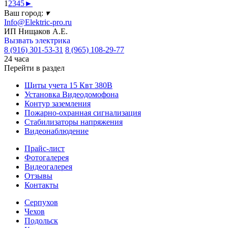
1
2
3
4
5
►
Ваш город:
▾
Info@Elektric-pro.ru
ИП Нищаков А.Е.
Вызвать электрика
8 (916) 301-53-31
8 (965) 108-29-77
24 часа
Перейти в раздел
Щиты учета 15 Квт 380В
Установка Видеодомофона
Контур заземления
Пожарно-охранная сигнализация
Стабилизаторы напряжения
Видеонаблюдение
Прайс-лист
Фотогалерея
Видеогалерея
Отзывы
Контакты
Серпухов
Чехов
Подольск