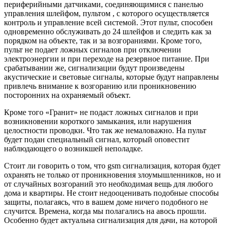
периферийными датчиками, соединяющимися с панелью
управления шлейфом, пультом , с которого осуществляется
контроль и управление всей системой. Этот пульт, способен
одновременно обслуживать до 24 шлейфов и следить как за
порядком на объекте, так и за возгораниями. Кроме того,
пульт не подает ложных сигналов при отключении
электроэнергии и при переходе на резервное питание. При
срабатывании же, сигнализации будут произведены
акустические и световые сигналы, которые будут направлены
привлечь внимание к возгоранию или проникновению
посторонних на охраняемый объект.
Кроме того «Гранит» не подаст ложных сигналов и при
возникновении короткого замыкания, или нарушения
целостности проводки. Что так же немаловажно. На пульт
будет подан специальный сигнал, который оповестит
наблюдающего о возникшей неполадке.
Стоит ли говорить о том, что gsm сигнализация, которая будет
охранять не только от проникновения злоумышленников, но и
от случайных возгораний это необходимая вещь для любого
дома и квартиры. Не стоит недооценивать подобные способы
защиты, полагаясь, что в вашем доме ничего подобного не
случится. Времена, когда мы полагались на авось прошли.
Особенно будет актуальна сигнализация для дачи, на которой