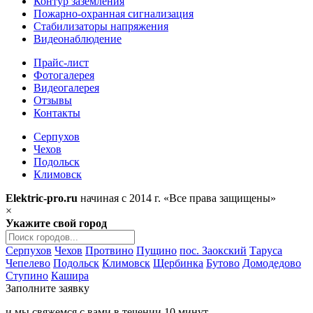
Контур заземления
Пожарно-охранная сигнализация
Стабилизаторы напряжения
Видеонаблюдение
Прайс-лист
Фотогалерея
Видеогалерея
Отзывы
Контакты
Серпухов
Чехов
Подольск
Климовск
Elektric-pro.ru
начиная с 2014 г. «Все права защищены»
×
Укажите свой город
Серпухов
Чехов
Протвино
Пущино
пос. Заокский
Таруса
Чепелево
Подольск
Климовск
Щербинка
Бутово
Домодедово
Ступино
Кашира
Заполните заявку
и мы свяжемся с вами в течении 10 минут